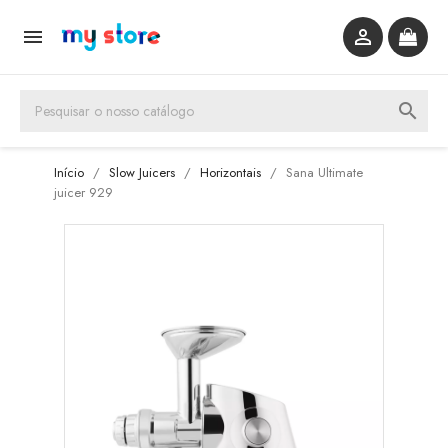


search
Início
Slow Juicers
Horizontais
Sana Ultimate
juicer 929