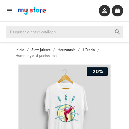


search
Início
Slow Juicers
Horizontais
1 Trado
Hummingbird printed t-shirt
-20%