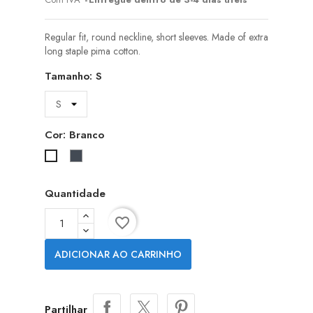
Regular fit, round neckline, short sleeves. Made of extra
long staple pima cotton.
Tamanho: S
Cor: Branco
Preto
Branco
Quantidade
favorite_border
ADICIONAR AO CARRINHO
Partilhar